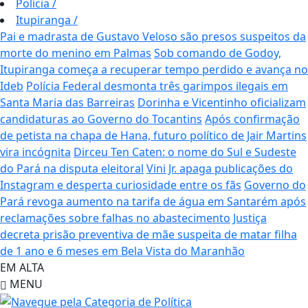
Polícia
/
Itupiranga
/
Pai e madrasta de Gustavo Veloso são presos suspeitos da
morte do menino em Palmas
Sob comando de Godoy,
Itupiranga começa a recuperar tempo perdido e avança no
Ideb
Polícia Federal desmonta três garimpos ilegais em
Santa Maria das Barreiras
Dorinha e Vicentinho oficializam
candidaturas ao Governo do Tocantins
Após confirmação
de petista na chapa de Hana, futuro político de Jair Martins
vira incógnita
Dirceu Ten Caten: o nome do Sul e Sudeste
do Pará na disputa eleitoral
Vini Jr. apaga publicações do
Instagram e desperta curiosidade entre os fãs
Governo do
Pará revoga aumento na tarifa de água em Santarém após
reclamações sobre falhas no abastecimento
Justiça
decreta prisão preventiva de mãe suspeita de matar filha
de 1 ano e 6 meses em Bela Vista do Maranhão
EM ALTA
MENU