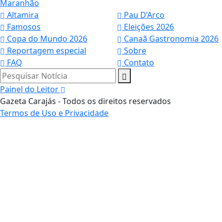
Maranhão
Altamira
Pau D’Arco
Famosos
Eleições 2026
Copa do Mundo 2026
Canaã Gastronomia 2026
Reportagem especial
Sobre
FAQ
Contato
Pesquisar Notícia
Painel do Leitor
Gazeta Carajás - Todos os direitos reservados
Termos de Uso e Privacidade