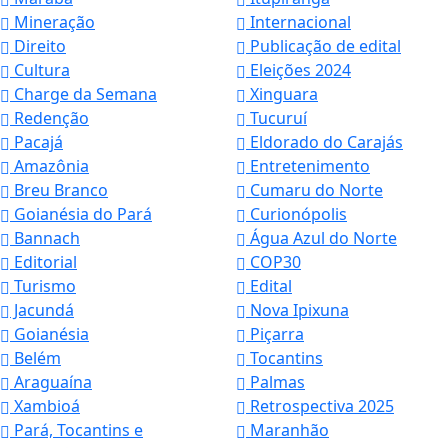
Mineração
Internacional
Direito
Publicação de edital
Cultura
Eleições 2024
Charge da Semana
Xinguara
Redenção
Tucuruí
Pacajá
Eldorado do Carajás
Amazônia
Entretenimento
Breu Branco
Cumaru do Norte
Goianésia do Pará
Curionópolis
Bannach
Água Azul do Norte
Editorial
COP30
Turismo
Edital
Jacundá
Nova Ipixuna
Goianésia
Piçarra
Belém
Tocantins
Araguaína
Palmas
Xambioá
Retrospectiva 2025
Pará, Tocantins e
Maranhão