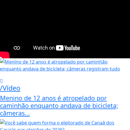
/Vídeo
Menino de 12 anos é atropelado por
caminhão enquanto andava de bicicleta;
câmeras...